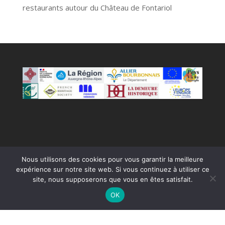
restaurants autour du Château de Fontariol
Nous utilisons des cookies pour vous garantir la meilleure
expérience sur notre site web. Si vous continuez à utiliser ce
Tous droits réservés - Fontariol Valorisation SAS
site, nous supposerons que vous en êtes satisfait.
OK
Français