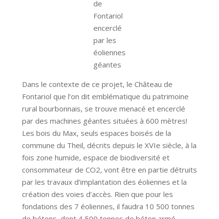
de
Fontariol
encerclé
par les
éoliennes
géantes
Dans le contexte de ce projet, le Château de
Fontariol que l’on dit emblématique du patrimoine
rural bourbonnais, se trouve menacé et encerclé
par des machines géantes situées à 600 mètres!
Les bois du Max, seuls espaces boisés de la
commune du Theil, décrits depuis le XVIe siècle, à la
fois zone humide, espace de biodiversité et
consommateur de CO2, vont être en partie détruits
par les travaux d’implantation des éoliennes et la
création des voies d’accès. Rien que pour les
fondations des 7 éoliennes, il faudra 10 500 tonnes
de bétons, dont 4 500 tonnes de béton armé